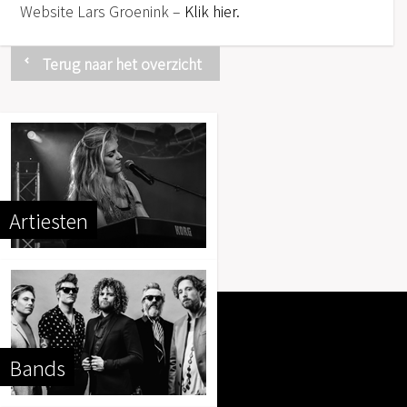
Website Lars Groenink –
Klik hier.
Terug naar het overzicht
Artiesten
Bands