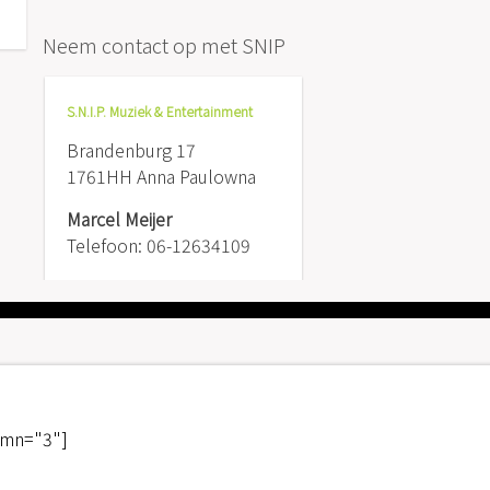
Neem contact op met SNIP
S.N.I.P. Muziek & Entertainment
Brandenburg 17
1761HH Anna Paulowna
Marcel Meijer
Telefoon: 06-12634109
umn="3"]