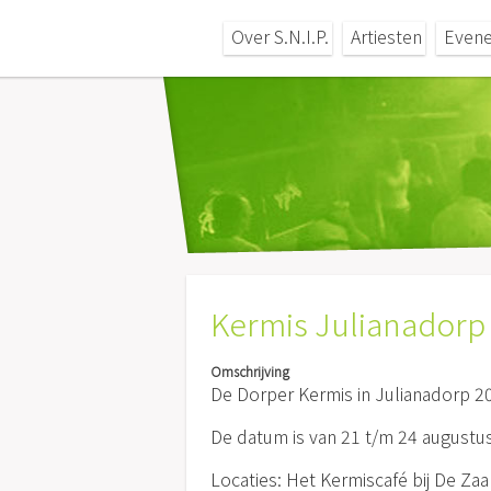
Over S.N.I.P.
Artiesten
Even
Kermis Julianadorp
Omschrijving
De Dorper Kermis in Julianadorp 2
De datum is van 21 t/m 24 augustu
Locaties: Het Kermiscafé bij De Za