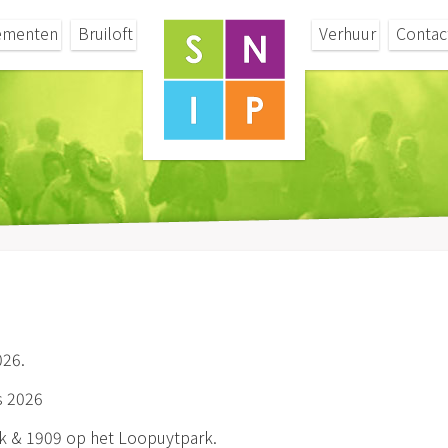
ementen
Bruiloft
Verhuur
Contac
026.
s 2026
ak & 1909 op het Loopuytpark.