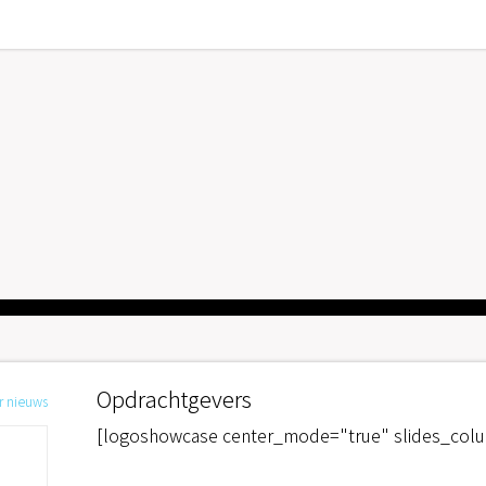
Opdrachtgevers
r nieuws
[logoshowcase center_mode="true" slides_col