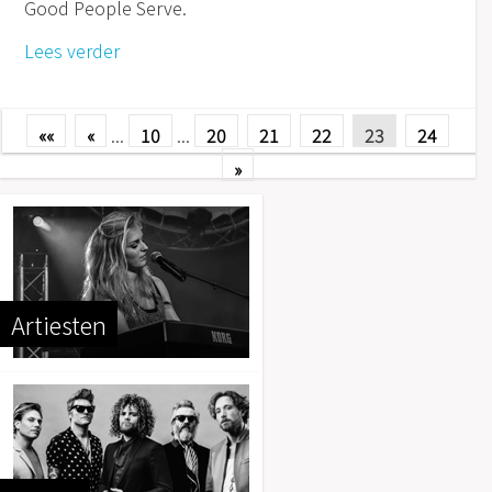
Good People Serve.
Lees verder
««
«
...
10
...
20
21
22
23
24
»
Artiesten