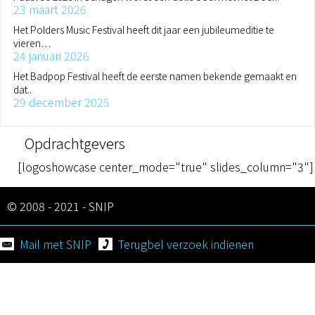
23 maart 2026
Het Polders Music Festival heeft dit jaar een jubileumeditie te
vieren…
24 januari 2026
Het Badpop Festival heeft de eerste namen bekende gemaakt en
dat..
29 december 2025
Opdrachtgevers
[logoshowcase center_mode="true" slides_column="3"]
© 2008 - 2021 - SNIP
Mail met SNIP
Terugbel verzoek indienen