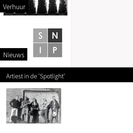
Verhuur
Nieuws
Artiest in de 'Spotlight'