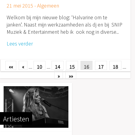
21 mei 2015 -
Algemeen
Welkom bij mijn nieuwe blog: ‘Halvarine om te
janken’. Naast mijn werkzaamheden als dj en bij SNIP
Muziek & Entertainment heb ik ook nog in diverse..
Lees verder
««
«
...
10
...
14
15
16
17
18
...
»
»»
Artiesten